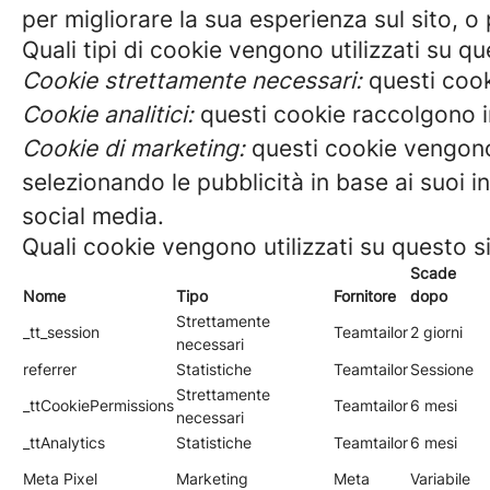
per migliorare la sua esperienza sul sito, o 
Quali tipi di cookie vengono utilizzati su qu
Cookie strettamente necessari:
questi cook
Cookie analitici:
questi cookie raccolgono in
Cookie di marketing:
questi cookie vengono 
selezionando le pubblicità in base ai suoi i
social media.
Quali cookie vengono utilizzati su questo s
Scade
Nome
Tipo
Fornitore
dopo
Strettamente
_tt_session
Teamtailor
2 giorni
necessari
referrer
Statistiche
Teamtailor
Sessione
Strettamente
_ttCookiePermissions
Teamtailor
6 mesi
necessari
_ttAnalytics
Statistiche
Teamtailor
6 mesi
Meta Pixel
Marketing
Meta
Variabile